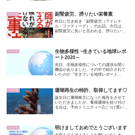
するのは私にとっては初めての機会。プ
レ教室もろくに開催されなかったので、
どんな子、どんなママがい...
副腎疲労、摂りたい栄養素
つぶやき
昨日に引き続き「副腎疲労（アドレナ
ル・ファティーグ）」のお話。今日は、
副腎疲労に良いと言われる、摂りたい栄
養素についてです。↓こちらの投稿の参考
にしているのがこちらの書籍↓ 衝撃を受
けたのは、「ストレスを受けると、体内
に炎症が起きます。」と...
生物多様性 ~生きている地球レポ
つぶやき
ート2020～
先日、生物多様性についての講演を聞く
機会がありました。その中で紹介されて
いたのが『生きている地球レポート
2020』です。画像をクリックで、全文が
読めます！ 私はこのレポートの全文を
きちんと読んだわけではないのですが、
珊瑚再生の特許、取得してます♡
つぶやき
衝撃的だったのは、197...
誕生日に珊瑚株主になった報告をさせて
いただきましたが、養殖珊瑚を括り付け
る台は、予めトリニティーZにつけ置いて
あります。トリニティーZは、環境保全研
究所さんのメインとなる商材で、消臭・
防汚効果があったり、ホルムアルデヒド
などの原因物質を分解...
明けましておめでとうございます
つぶやき
今年もどうぞよろしくお願いいたしま