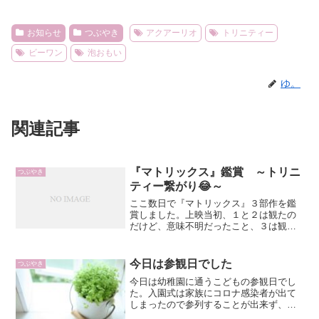
お知らせ
つぶやき
アクアーリオ
トリニティー
ビーワン
泡おもい
ゆ。
関連記事
『マトリックス』鑑賞 ～トリニ
つぶやき
ティー繋がり😂～
ここ数日で『マトリックス』３部作を鑑
賞しました。上映当初、１と２は観たの
だけど、意味不明だったこと、３は観て
いないこと、日常生活で使っている『ト
リニティーZ』と名前が同じ女性が登場人
物にいること、がその理由です。笑キア
今日は参観日でした
つぶやき
ヌ・リーブズ、顔長いよ...
今日は幼稚園に通うこどもの参観日でし
た。入園式は家族にコロナ感染者が出て
しまったので参列することが出来ず、幼
稚園に通う同じ学年のみんなと一同に会