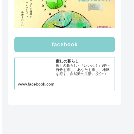
facebook
癒しの暮らし
癒しの暮らし - 「いいね！」9件 -
自分を癒し、あなたを癒し、地球
を癒す。自然派の生活に役立つ商
品や情報を発信したいと考えてい
ます。・ナチュラル＆ミネラル食
www.facebook.com
品アドバイザー・基礎心理カウン
セラー