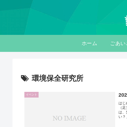
ホーム
ごあい
環境保全研究所
20
イベント
はじ
（足
は、
い？