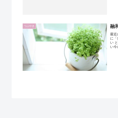
融
つぶやき
最近
に「
い 
い今