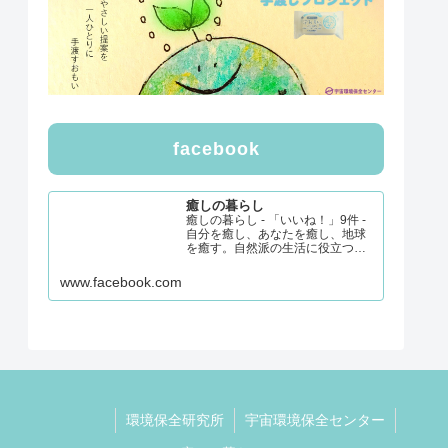
facebook
癒しの暮らし
癒しの暮らし - 「いいね！」9件 -
自分を癒し、あなたを癒し、地球
を癒す。自然派の生活に役立つ商
品や情報を発信したいと考えてい
ます。・ナチュラル＆ミネラル食
www.facebook.com
品アドバイザー・基礎心理カウン
セラー
環境保全研究所
宇宙環境保全センター