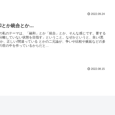
2022.09.24
和とか統合とか…
の私のテーマは、「融和」とか「統合」とか、そんな感じです。要する
分離していない状態を目指す」ということ。なぜかというと、良い/悪
とか、正しい/間違っている とかの二元論が、争いや比較や嫉妬などの多
の世の中を作っているからだと...
2022.08.15