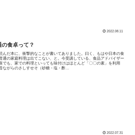
2022.08.11
通の食卓って？
読んだ本に、衝撃的なことが書いてありました。曰く、もはや日本の食
普通の家庭料理は出てこない、と。今受講している、食品アドバイザー
座でも、家での料理といっても味付けはほとんど「〇〇の素」を利用
昔ながらのさしすせそ（砂糖・塩・酢...
2022.07.31