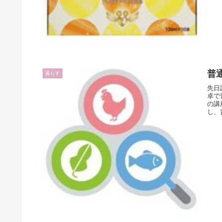
普
暮らす
先日
卓で
の講
し、