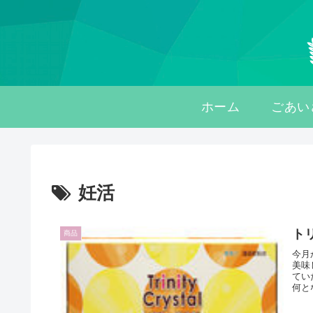
ホーム
ごあい
妊活
ト
商品
今月
美味
てい
何と