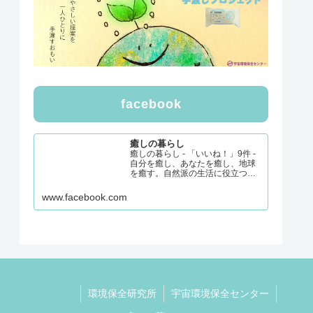
facebook
癒しの暮らし
癒しの暮らし - 「いいね！」9件 -
自分を癒し、あなたを癒し、地球
を癒す。自然派の生活に役立つ商
品や情報を発信したいと考えてい
ます。・ナチュラル＆ミネラル食
www.facebook.com
品アドバイザー・基礎心理カウン
セラー
環境保全研究所
宇宙環境保全センター